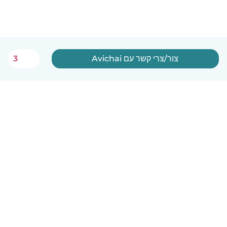
צור/צרי קשר עם Avichai
3
עברית
איך זה עובד
עזרה
תנאים ופרטיות
מחירון
פרטי החברה
Babysits לעבודה
סטנדרטים קהילתיים