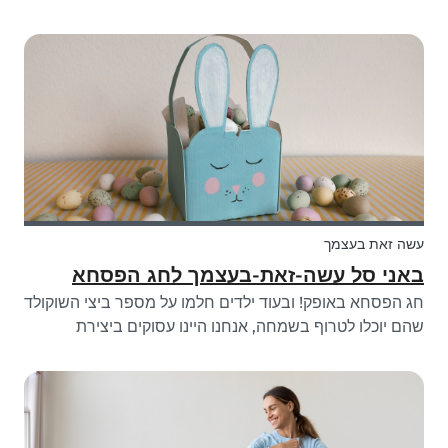
באופן כללי, זה משהו שצריך לדון בו בתוך המשפחה. עם זאת
יש כמה דברים שצריך לקחת בחשבון. המשכו לקרוא אם אתם
רוצים לברר על הסכנות של האינטר...
עשה זאת בעצמך
באני סל עשה-זאת-בעצמך לחג הפסחא
חג הפסחא באופק! ובעוד ילדים חלמו על מספר ביצי השוקולד
שהם יוכלו לטרוף בשמחה, אנחנו היינו עסוקים ביצירת
חלומות של כמה יצירות עשה-זאת-בעצמך יצירתיות חדשות
עבורך! יצרנו תבנית סל ארנבנית להדפסה מסוג
עשה-זאת-בעצמך שהילדים שלך יכולים להשתמש בה...