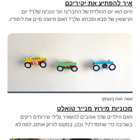
איך להפתיע את יקיריכם
היום הוא יום ההולדת של החבר/ה הכי טוב/ה שלך? יום
הנישואין של סבא וסבתא שלך? האם מישהו סיים את לימודיו,
אבל לא הצלחת ללכת לחגיגה? או שאולי אין אירוע מיוחד אבל
את/ה עדיין רוצה לחלוק את האהבה שלך עם מישהו שלא
ראית הרבה זמן? אי היכולת לחגוג...
עשה זאת בעצמך
מכוניות מירוץ מנייר טואלט
האם הילדים שלך אוהבים להשאיר גלילי שירותים ריקים
בשכיבה כדי שתסדר/י? ובכן, במקום לזרוק אותם, למה לא
לאסוף את הילדים וליצור במקום עבודות יצירה מגניבות של
גלילי נייר טואלט? עיצבנו את מכוניות המירוץ שלנו באמצעות