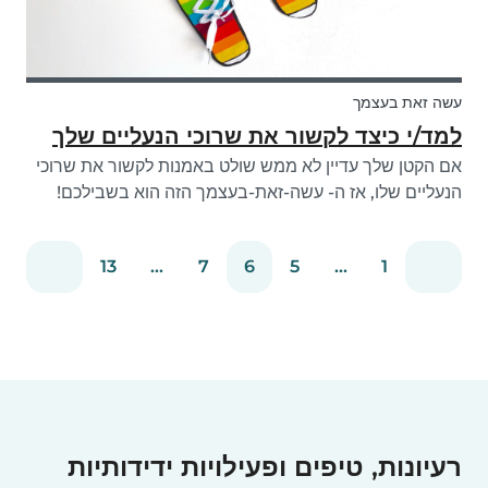
עשה זאת בעצמך
למד/י כיצד לקשור את שרוכי הנעליים שלך
אם הקטן שלך עדיין לא ממש שולט באמנות לקשור את שרוכי
הנעליים שלו, אז ה- עשה-זאת-בעצמך הזה הוא בשבילכם!
אחרי הכל, זה דבר אחד פחות שתצטרכ/י לעשות בבוקר! כדי
להפוך את הלמידה לקשור שרוכי נעליים קצת יותר מהנה,
13
...
7
6
5
...
1
יצרנו את המלאכה הקלה הזו בכדי לגר...
רעיונות, טיפים ופעילויות ידידותיות