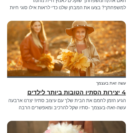
האם את/ה ומשפחתך שוקלים לאמץ חיית מחמד
למשפחתך? בצעו את המבחן שלנו כדי לראות אילו סוגי חיות
מחמד יכולים להיות הטובים ביותר עבור המשפחה שלך!
עשה זאת בעצמך
4 יצירות הסתיו הטובות ביותר לילדים
הגיע הזמן לחמם את הבית שלך עם עיצוב סתיו! יצרנו ארבעה
עשה-זאת-בעצמך -סתיו שקל להרכיב ומאפשרים הרבה
יצירתיות, מה שהופך אותם לרעיונות המושלמים לסתיו
לילדים. בחרו בין מלאכות סתיו כמו: פיות, ציורי קיר, מסגרות
לתמונות וזרים, או הכינו את כולם!...