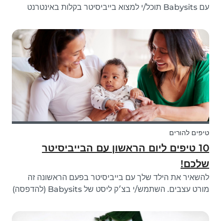
עם Babysits תוכל/י למצוא בייביסיטר בקלות באינטרנט
מבלי לעבור תהליך מסובך עם סוכנות ילדים. את/ה יכול/ה
בקלות לסנן מועמדים בהתאם לצרכים שלך ולהתחיל ליצור
קשר עם אנשים תוך דקות ספורות. קרא/י א...
טיפים להורים
10 טיפים ליום הראשון עם הבייביסיטר
שלכם!
להשאיר את הילד שלך עם בייביסיטר בפעם הראשונה זה
מורט עצבים. השתמש/י בצ׳ק ליסט של Babysits (להדפסה)
ובעצות Babysits בפעם הראשונה ליום ראשון חלק.