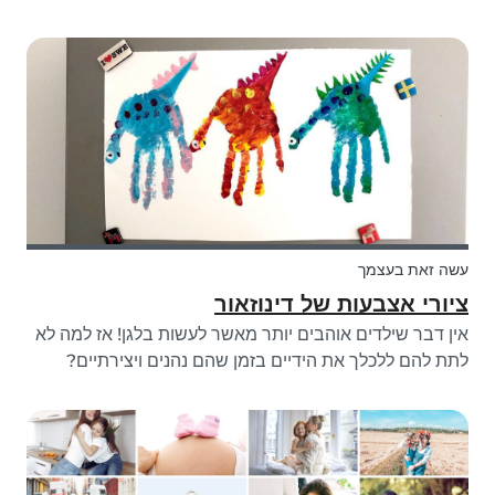
קרטון הביצים הישן שלכם לקישוט חמוד לביתכם. זוהי פעילות
עשה-זאת-בעצמך מעולה להורים, לילדים ולבייביסיטר לעשות
יחד! בנוסף, את/ה יכול/ה גם להעני...
עשה זאת בעצמך
ציורי אצבעות של דינוזאור
אין דבר שילדים אוהבים יותר מאשר לעשות בלגן! אז למה לא
לתת להם ללכלך את הידיים בזמן שהם נהנים ויצירתיים?
מלאכת ציור האצבעות של הדינוזאורים שלנו היא פשוטה,
מהירה והרבה כיף לקטנטנים.