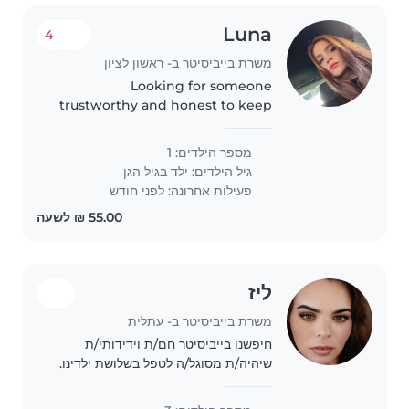
Luna
4
משרת בייביסיטר ב- ראשון לציון
Looking for someone
trustworthy and honest to keep
my 5 years old
מספר הילדים: 1
גיל הילדים:
ילד בגיל הגן
פעילות אחרונה: לפני חודש
ליז
משרת בייביסיטר ב- עתלית
חיפשנו בייביסיטר חם/ת וידידותי/ת
שיהיה/ת מסוגל/ה לטפל בשלושת ילדינו.
ילדינו הם ילד גן, ילד גן ילדים וילד בית
ספר יסודי. יש לילדנו הבכור אוטיזם, לכן