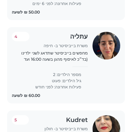
פעילות אחרונה: לפני 6 ימים
עתליה
4
משרת בייביסיטר ב- חיפה
מחפשים בייביסיטר שתדאג לשני ילדינו
(בד״כ לאיסוף מהגן בשעה 16:00 ועד
השעה 18:00) בני 1.1 ו-2.10, ילדים
נמרצים, סקרניים עם הרבה אנרגיות. אנו
מספר הילדים: 2
מחפשים בייביסיטר אמינה ואוהבת ולא
גיל הילדים:
פעוט
מבקשים..
פעילות אחרונה: לפני חודש
Kudret
5
משרת בייביסיטר ב- חולון