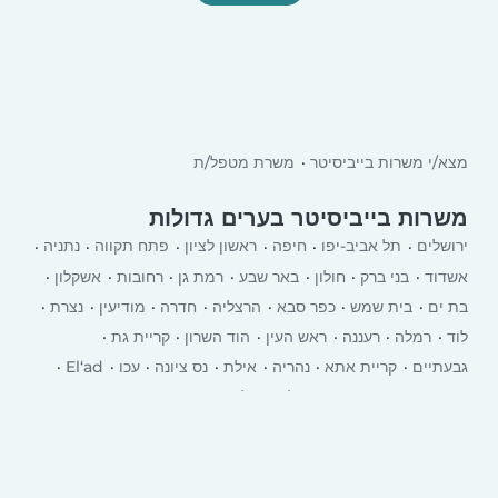
מצא/י משרות בייביסיטר
משרת מטפל/ת
משרות בייביסיטר בערים גדולות
ירושלים
תל אביב-יפו
חיפה
ראשון לציון
פתח תקווה
נתניה
אשדוד
בני ברק
חולון
באר שבע
רמת גן
רחובות
אשקלון
בת ים
בית שמש
כפר סבא
הרצליה
חדרה
מודיעין
נצרת
לוד
רמלה
רעננה
ראש העין
הוד השרון
קריית גת
גבעתיים
קריית אתא
‏נהריה
אילת
נס ציונה
עכו
El‘ad
יבנה
רמת השרון
כרמיאל
עפולה
טבריה