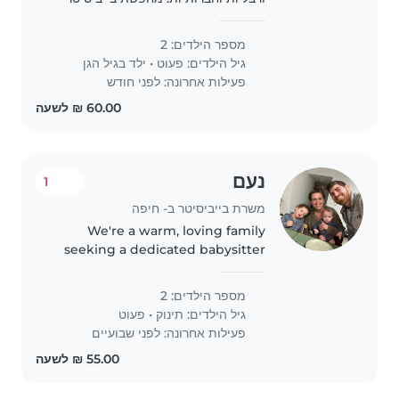
דוברת אנגלית שםת אם בלבד! שתוכל
לדבר איתן באנגלית בלבד. מוכנה לשלם
מספר הילדים: 2
נסיעות אם צריך
גיל הילדים:
פעוט
•
ילד בגיל הגן
פעילות אחרונה: לפני חודש
נעם
1
משרת בייביסיטר ב- חיפה
We're a warm, loving family
seeking a dedicated babysitter
or nanny to care for our little one
—a 9mo baby —at our home. Our
מספר הילדים: 2
kids are curious, friendly, and full
גיל הילדים:
תינוק
•
פעוט
of energy, and we'd..
פעילות אחרונה: לפני שבועיים