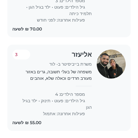
מספר הילדים: 3
חשוב לנו שיהיה/ת לבייביסיטר ניסיון..
גיל הילדים:
פעוט
•
ילד בגיל הגן
•
תלמיד כיתה
פעילות אחרונה: לפני חודש
אליעזר
3
משרת בייביסיטר ב- לוד
משפחה של בעלי תשובה, גרים באזור
מעורב חרדים וכאלה שלא, אוהבים
אנשים, באים ממשפחות חמות, נעזרים
המון באמא ובחמה, אבל זקוקים ממש
מספר הילדים: 4
לעזרה כי ברוך השם יש 4 קטנטנים
גיל הילדים:
פעוט
•
תינוק
•
ילד בגיל
מתחת לגיל 3. חשוב לנו..
הגן
פעילות אחרונה: אתמול