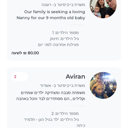
משרת בייביסיטר ב- רעננה
Our family is seeking a loving
Nanny for our 9 months old baby
boy Ben. 🗓 2 days a week ⏰ ~3
hours per day (mid-day) 📍
מספר הילדים: 1
Ra'anana 🎯 Looking for
גיל הילדים:
תינוק
someone experienced with
פעילות אחרונה: לפני יום
infants 👩..
Aviran
2
משרת בייביסיטר ב- אשדוד
משפחה סבבה ומצחיקה ילדים שמחים
וקלילים , הם מסתדרים לבד והכל באהבה
מספר הילדים: 2
גיל הילדים:
ילד בגיל הגן
•
תלמיד
כיתה