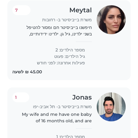
Meytal
7
משרת בייביסיטר ב- רחובות
חיפשנו בייביסיטר חם ומסור להטיפל
בשני ילדינו, גיל גן. ילדינו ידידותיים,
מצחיקים ועליזים. אנחנו מחפשים מי
שיכול לבישול ולהטיפל במטלות. אם
מספר הילדים: 2
את/ה מי שמחפשים, אנא צרו איתנו קשר!
גיל הילדים:
פעוט
פעילות אחרונה: לפני חודש
Jonas
1
משרת בייביסיטר ב- תל אביב-יפו
My wife and me have one baby
of 16 months old, and are
currently in vacation in Eilat
מספר הילדים: 1