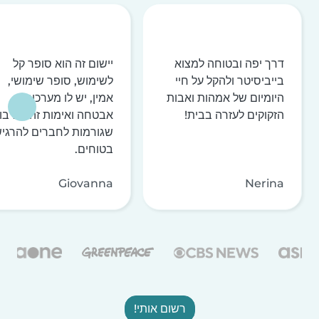
דרך יפה ובטוחה למצוא
יישום זה הוא סופר קל
בייביסיטר ולהקל על חיי
לשימוש, סופר שימושי,
היומיום של אמהות ואבות
אמין, יש לו מערכות
הזקוקים לעזרה בבית!
אבטחה ואימות זהות רבו
שגורמות לחברים להרגי
בטוחים.
Giovanna
Nerina
רשום אותי!