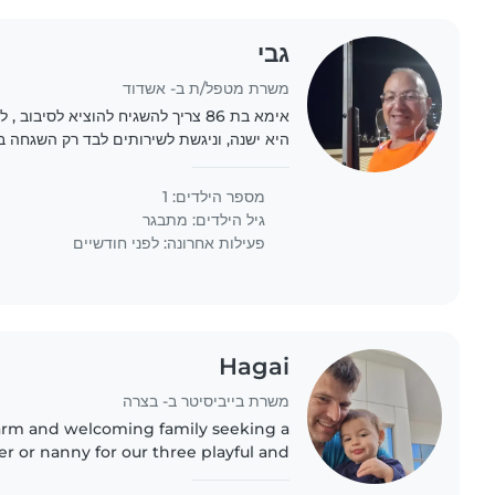
גבי
משרת מטפל/ת ב- אשדוד
אימא בת 86 צריך להשגיח להוציא לסיבו
היא ישנה, וניגשת לשירותים לבד רק השגחה בן השעה 9 בבו
מספר הילדים: 1
גיל הילדים:
מתבגר
פעילות אחרונה: לפני חודשיים
Hagai
משרת בייביסיטר ב- בצרה
arm and welcoming family seeking a
r or nanny for our three playful and
including a baby and a gradeschooler.