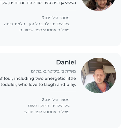
בגילאי גן ובית ספר יסודי. הם חברותיים, סקרנ
מחפשים מישהו שיוכל להגיע אל ביתנו בנוחיות
בילדים,..
מספר הילדים: 3
גיל הילדים:
ילד בגיל הגן
•
תלמיד כיתה
פעילות אחרונה: לפני שבועיים
Daniel
משרת בייביסיטר ב- בת ים
of four, including two energetic little
 toddler, who love to laugh and play.
r a caring and fun-loving babysitter,
nanny, or..
מספר הילדים: 2
גיל הילדים:
תינוק
•
פעוט
פעילות אחרונה: לפני חודש