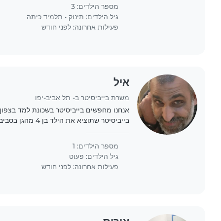
Our home is filled with..
מספר הילדים: 3
גיל הילדים:
תינוק
•
תלמיד כיתה
פעילות אחרונה: לפני חודש
איל
משרת בייביסיטר ב- תל אביב-יפו
אנחנו מחפשים בייביסיטר בשכונת
בבית עד 19:00 בערב, 3 פעמים ב
ערב...
מספר הילדים: 1
גיל הילדים:
פעוט
פעילות אחרונה: לפני חודש