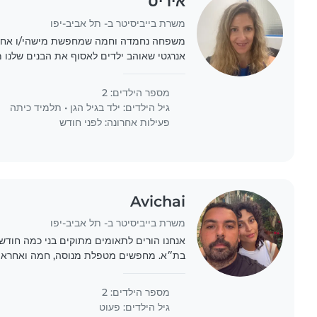
איריס
משרת בייביסיטר ב- תל אביב-יפו
משפחה נחמדה וחמה שמחפשת מישהי/ו אחראי,
אנרגטי שאוהב ילדים לאסוף את הבנים שלנו
משלוש וחצי עד שש וחצי שבע. חשוב לנו מאוד מישהו לטווח הרחוק ולא..
מספר הילדים: 2
גיל הילדים:
ילד בגיל הגן
•
תלמיד כיתה
פעילות אחרונה: לפני חודש
Avichai
משרת בייביסיטר ב- תל אביב-יפו
אנחנו הורים לתאומים מתוקים בני כמה חודש
בת״א. מחפשים מטפלת מנוסה, חמה ואחראית 
חשוב לנו יחס אוהב, ניסיון עם תינוקות ואמינו
מספר הילדים: 2
גיל הילדים:
פעוט